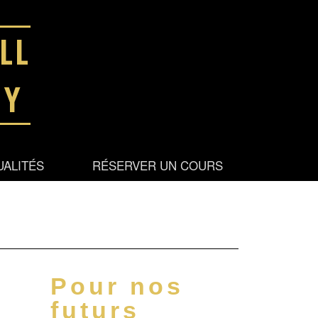
LL
MY
IFS
UALITÉS
RÉSERVER UN COURS
Pour nos
e
futurs