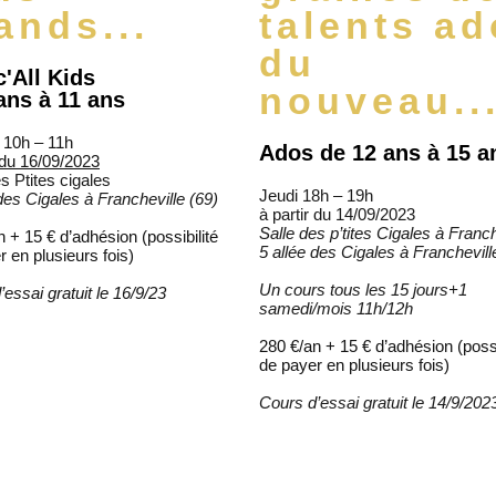
ands...
talents a
du
'All Kids
nouveau..
ans à 11 ans
 10h – 11h
Ados de 12 ans à 15 a
r du 16/09/2023
s Ptites cigales
Jeudi 18h – 19h
 des Cigales à
Francheville (69)
à partir du 14/09/2023
Salle des p’tites Cigales à Franch
 + 15 € d’adhésion (possibilité
5 allée des Cigales à
Franchevill
 en plusieurs fois)
Un cours tous les 15 jours+1
essai gratuit le 16/9/23
samedi/mois 11h/12h
280 €/an + 15 € d’adhésion (possi
de payer en plusieurs fois)
Cours d’essai gratuit le 14/9/202