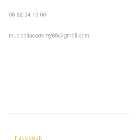
06 82 34 13 06
musicallacademy69@gmail.com
« La musique commence
là où s’arrête le pouvoir
des mots. »
Richard Wagner
Facebook